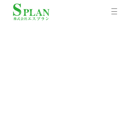
株式会社エスプラン
京都、滋賀、大阪のハウスクリーニングはエスプランにおまかせ。ハウスクリーニング士の資格を持ったプロのスタッフが丁寧にお掃除いたします。京都市を中心に京都府、滋賀県、大阪府にお伺いします。